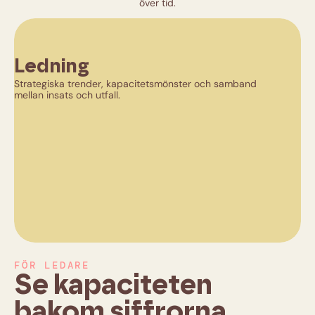
över tid.
Ledning
L
Strategiska trender, kapacitetsmönster och samband
mellan insats och utfall.
Ve
åtg
FÖR LEDARE
Se kapaciteten
bakom siffrorna