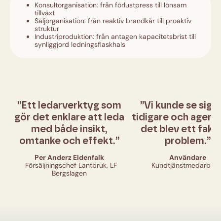
Konsultorganisation: från förlustpress till lönsam
tillväxt
Säljorganisation: från reaktiv brandkår till proaktiv
struktur
Industriproduktion: från antagen kapacitetsbrist till
synliggjord ledningsflaskhals
”Ett ledarverktyg som
”Vi kunde se sign
gör det enklare att leda
tidigare och agera 
med både insikt,
det blev ett fakt
omtanke och effekt.”
problem.”
Per Anderz Eldenfalk
Användare
Försäljningschef Lantbruk, LF
Kundtjänstmedarbeta
Bergslagen