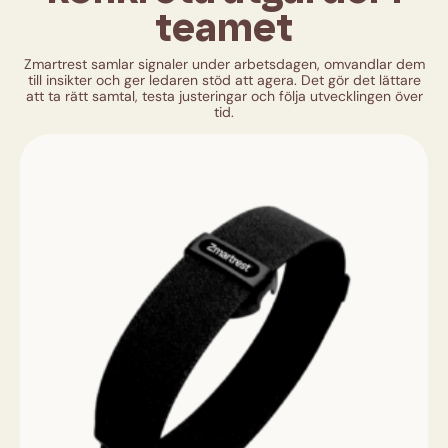
teamet
Zmartrest samlar signaler under arbetsdagen, omvandlar dem
till insikter och ger ledaren stöd att agera. Det gör det lättare
att ta rätt samtal, testa justeringar och följa utvecklingen över
tid.
I
A
Sa
öv
Ger
org