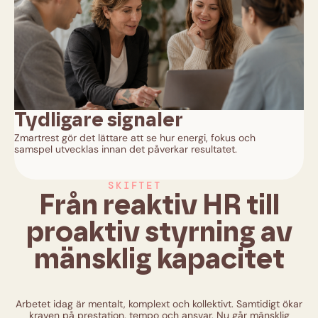
B
Tydligare signaler
Le
Zmartrest gör det lättare att se hur energi, fokus och
pri
samspel utvecklas innan det påverkar resultatet.
tid.
SKIFTET
Från reaktiv HR till
proaktiv styrning av
mänsklig kapacitet
Arbetet idag är mentalt, komplext och kollektivt. Samtidigt ökar
kraven på prestation, tempo och ansvar. Nu går mänsklig